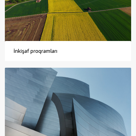
İnkişaf proqramları