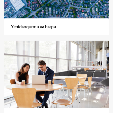
Yenidənqurma və bərpa