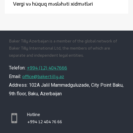
Vergi və hüquq məsləhəti xidmətləri
Baker Tilly Azerbaijan is a member of the global network of
Baker Tilly International Ltd, the members of which are
separate and independent legal entities.
+994 (12) 4047666
Telefon:
office@bakertilly.az
Email:
Address: 102A Jalil Mammadguluzade, City Point Baku,
9th floor, Baku, Azerbaijan
Hotline
+994 12 404 76 66