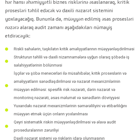
hər hansı əhəmiyyətli biznes risklərinə əsaslanaraq, kritik
prosesləri təhlil edəcək və daxili nəzarət sistemini
yoxlayacağıq. Bununla da, müəyyən edilmiş əsas prosesləri
nəzərə alaraq audit zamanı aşağıdakıları nümayiş
etdirəcəyik:
Riskli sahələrin, təşkilatın kritik əməliyyatlarının müəyyənləşdirilməsi
Strukturun təhlili və daxili nizamnamələrə uyğun olaraq şöbədə iş
səlahiyyətlərinin bölünməsi
İşçilər və şöbə menecerləri ilə müsahibələr, kritik proseslərin və
əməliyyatların sənədləşdirilməsi və nəzarət mexanizmlərinin
müəyyən edilməsi: spesifik risk nəzarəti, dərin nəzarət və
monitorinq nəzarəti, əsas məlumat və sənədlərin dövriyyəsi
Yuxarıdakı nəzarət mexanizmlərinin səmərəliliyini və etibarlılığını
müəyyən etmək üçün onların yoxlanılması
Qeyri sistematik riskin müəyyənləşdirilməsi və əlavə audit
proseduralarının zəruriliyi
Daxili nəzarət sistemi və risklərin idarə olunmasının