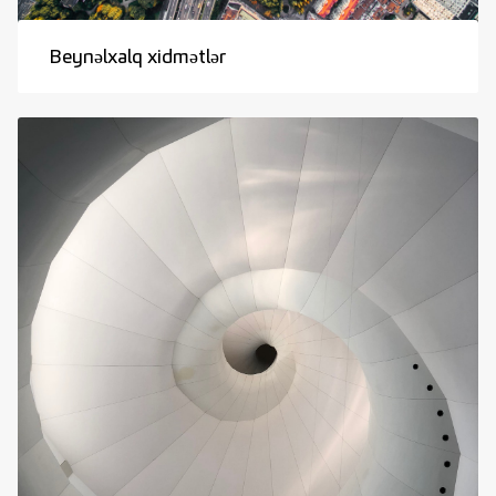
Beynəlxalq xidmətlər