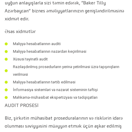
uyğun anlayışlarla sizi təmin edərək, “Baker Tilly
Azərbaycan” biznes əməliyyatlarınızın genişləndirilməsinə
xidmət edir.
Əsas xidmətlər
Maliyyə hesabatlarının auditi
Maliyyə hesabatlarının nəzərdən keçirilməsi
Xüsusi təyinatlı audit
Razılaşdırılmış prosedurların yerinə yetirilməsi üzrə tapşırıqların
verilməsi
Maliyyə hesabatlarının tərtib edilməsi
İnformasiya sistemləri və nəzarət sisteminin təftişi
Məhkəmə-mühasibat ekspertizyası və tədqiqatları
AUDİT PROSESİ
Biz, şirkətin mühasibat proseduralarının və risklərin idarə
olunması səviyyəsini müəyyən etmək üçün aşkar edilmiş