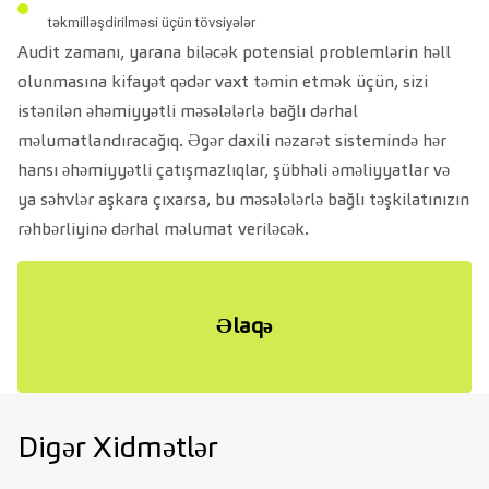
təkmilləşdirilməsi üçün tövsiyələr
Audit zamanı, yarana biləcək potensial problemlərin həll
olunmasına kifayət qədər vaxt təmin etmək üçün, sizi
istənilən əhəmiyyətli məsələlərlə bağlı dərhal
məlumatlandıracağıq. Əgər daxili nəzarət sistemində hər
hansı əhəmiyyətli çatışmazlıqlar, şübhəli əməliyyatlar və
ya səhvlər aşkara çıxarsa, bu məsələlərlə bağlı təşkilatınızın
rəhbərliyinə dərhal məlumat veriləcək.
Əlaqə
Digər Xidmətlər