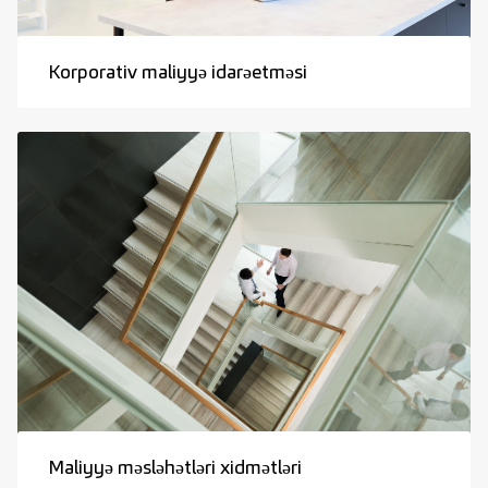
Korporativ maliyyə idarəetməsi
Maliyyə məsləhətləri xidmətləri