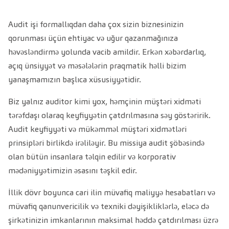
Audit işi formallıqdan daha çox sizin biznesinizin
qorunması üçün ehtiyac və uğur qazanmağınıza
həvəsləndirmə yolunda vacib amildir. Erkən xəbərdarlıq,
açıq ünsiyyət və məsələlərin praqmatik həlli bizim
yanaşmamızın başlıca xüsusiyyətidir.
Biz yalnız auditor kimi yox, həmçinin müştəri xidməti
tərəfdaşı olaraq keyfiyyətin çatdrılmasına səy göstəririk.
Audit keyfiyyəti və mükəmməl müştəri xidmətləri
prinsipləri birlikdə irəliləyir. Bu missiya audit şöbəsində
olan bütün insanlara təlqin edilir və korporativ
mədəniyyətimizin əsasını təşkil edir.
İllik dövr boyunca cari ilin müvafiq maliyyə hesabatları və
müvafiq qanunvericilik və texniki dəyişikliklərlə, eləcə də
şirkətinizin imkanlarının maksimal həddə çatdırılması üzrə