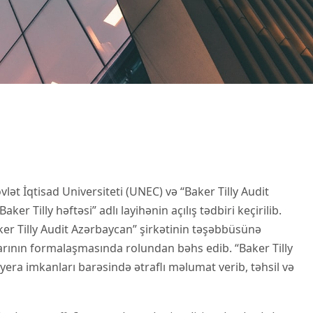
vlət İqtisad Universiteti (UNEC) və “Baker Tilly Audit
r Tilly həftəsi” adlı layihənin açılış tədbiri keçirilib.
ker Tilly Audit Azərbaycan” şirkətinin təşəbbüsünə
larının formalaşmasında rolundan bəhs edib. “Baker Tilly
ryera imkanları barəsində ətraflı məlumat verib, təhsil və