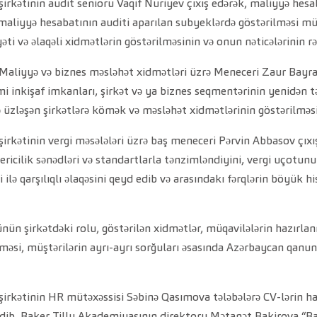
şirkətinin audit senioru Vaqif Nuriyev çıxış edərək, maliyyə hes
maliyyə hesabatının auditi aparılan subyeklərdə göstərilməsi müm
yəti və əlaqəli xidmətlərin göstərilməsinin və onun nəticələrinin 
Maliyyə və biznes məsləhət xidmətləri üzrə Meneceri Zaur Bayram
mi inkişaf imkanları, şirkət və ya biznes seqmentərinin yenidən təş
ərlə üzləşən şirkətlərə kömək və məsləhət xidmətlərinin göstərilm
 şirkətinin vergi məsələləri üzrə baş meneceri Pərvin Abbasov çı
cilik sənədləri və standartlarla tənzimləndiyini, vergi uçotunu
ri ilə qarşılıqlı əlaqəsini qeyd edib və arasındakı fərqlərin böyü
n şirkətdəki rolu, göstərilən xidmətlər, müqavilələrin hazırlanma
ilməsi, müştərilərin ayrı-ayrı sorğuları əsasında Azərbaycan qanu
 şirkətinin HR mütəxəssisi Səbinə Qasımova tələbələrə CV-lərin
dib. Baker Tilly Akademiyasının direktoru Mətanət Bakirova “Bake