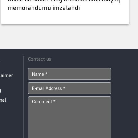
memorandumu imzalandı
Contact us
s
laimer
y
nal