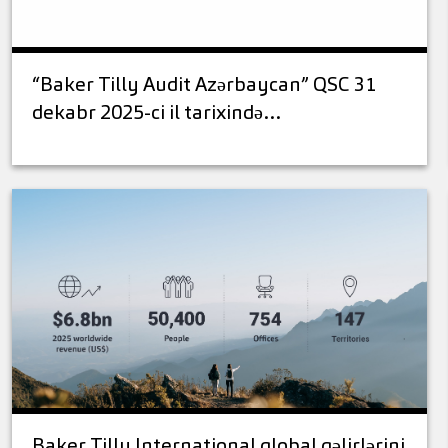
“Baker Tilly Audit Azərbaycan” QSC 31
dekabr 2025-ci il tarixində…
Baker Tilly International qlobal gəlirlərini