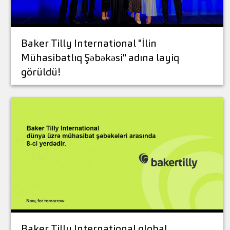
Baker Tilly International "İlin
Mühasibatlıq Şəbəkəsi" adına layiq
görüldü!
Baker Tilly International qlobal