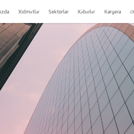
ızda
Xidmətlər
Sektorlar
Xəbərlər
Karyera
Ə