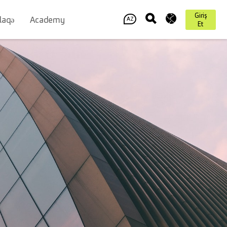
Giriş
laqə
Academy
AZ
Et