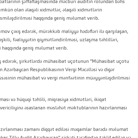
abatlarının şəffaflaşmasında məcburi auditin rolundan bəhs
kün olan əlaqəli xidmətlər, əlaqəli xidmətlərin
rəsmiləşdirilməsi haqqında geniş məlumat verib.
ov çıxış edərək, mürəkkəb maliyyə hədəfləri ilə qarşılaşan,
kili, fəaliyyətin qiymətləndirilməsi, uzlaşma təhlilləri,
əsi haqqında geniş məlumat verib.
xış edərək, şirkətlərdə mühasibat uçotunun “Mühasibat uçotu
n Azərbaycan Respublikasının Vergi Məcəlləsi və digər
k hissəsinin mühasibat və vergi mənfəətinin müəyyənləşdirilməsi
sı və hüquqi təhlili, miqrasiya xidmətləri, ikiqat
nvericiliyinə əsaslanan məsləhət məktublarının hazırlanması
 hazırlanması zamanı diqqət ediləsi məqamlar barədə məlumat
r Tilly Audit Azərbaycan” şirkəti tərəfindən təklif edilən və