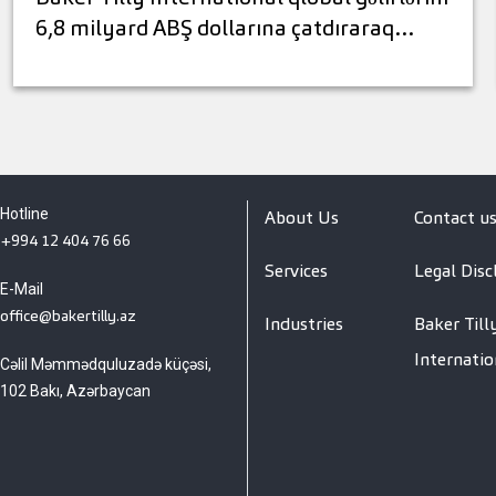
6,8 milyard ABŞ dollarına çatdıraraq…
Hotline
About Us
Contact u
+994 12 404 76 66
Services
Legal Disc
E-Mail
office@bakertilly.az
Industries
Baker Till
Internatio
Cəlil Məmmədquluzadə küçəsi,
102 Bakı, Azərbaycan