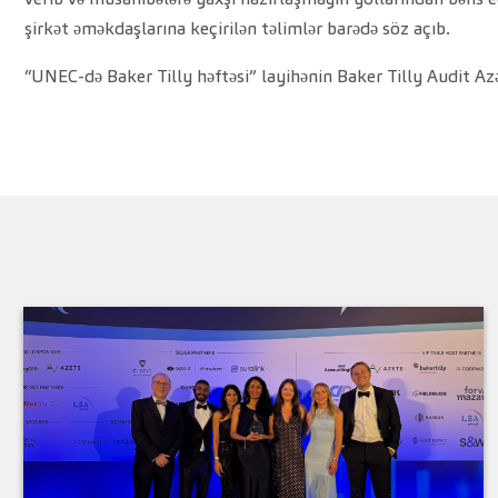
şirkət əməkdaşlarına keçirilən təlimlər barədə söz açıb.
“UNEC-də Baker Tilly həftəsi” layihənin Baker Tilly Audit A