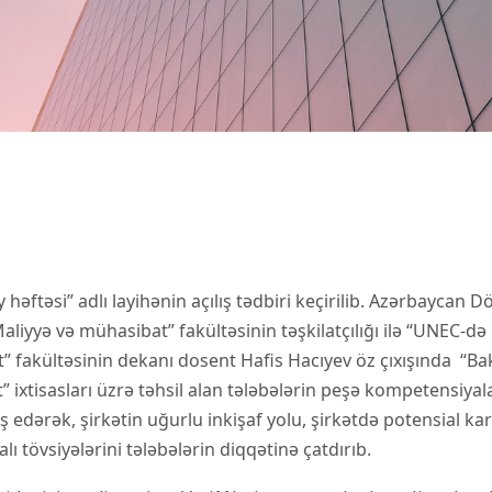
əftəsi” adlı layihənin açılış tədbiri keçirilib. Azərbaycan Dö
yyə və mühasibat” fakültəsinin təşkilatçılığı ilə “UNEC-də Bake
t” fakültəsinin dekanı dosent Hafis Hacıyev öz çıxışında “Ba
” ixtisasları üzrə təhsil alan tələbələrin peşə kompetensiya
ş edərək, şirkətin uğurlu inkişaf yolu, şirkətdə potensial ka
ı tövsiyələrini tələbələrin diqqətinə çatdırıb.