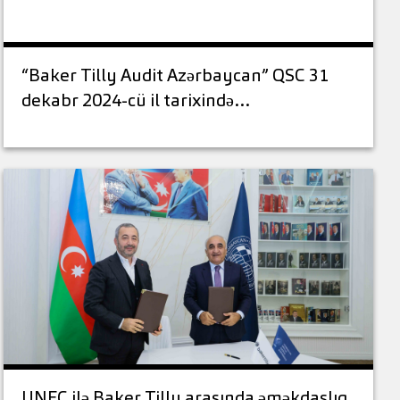
“Baker Tilly Audit Azərbaycan” QSC 31
dekabr 2024-cü il tarixində…
UNEC ilə Baker Tilly arasında əməkdaşlıq