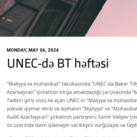
MONDAY, MAY 06, 2024
UNEC-də BT həftəsi
“Maliyyə və mühasibat” fakültəsində “UNEC-də Baker Tilly h
Azərbaycan” şirkətinin birgə əməkdaşlığı çərçivəsində “Mali
Tədbiri giriş sözü ilə açan UNEC-in “Maliyyə və mühasiba
yüksək qiymət verib və layihənin “Maliyyə” və “Mühasibat
Audit Azərbaycan” şirkətinin partnyoru Samir Vəliyev çıxı
öz üzərində daim işləməyin vacibliyini vurğulayıb və faydal