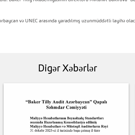
zərbaycan və UNEC arasında yaradılmış uzunmüddətli layihə olaca
Digər Xəbərlər