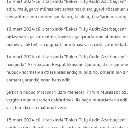
12 mart 2024-cü il tarixində “Baker Tilly Audit Azərbaycan” 
edib, maliyyə və mühasibat sahəsindəki səciyyəvi nöqsanlar, 
göstərilməsinin ümumi qaydaları, tələblər, tərəflərin məsuliy
13 mart 2024-cü il tarixində “Baker Tilly Audit Azərbaycan” 
birləşmə və ya satınalma, investisiya qərarlarının alınması ki
biznes və aktivlərin qiymətləndirilməsi və s. ciddi çətinlikl
14 mart 2024-cü il tarixində “Baker Tilly Audit Azərbaycan”
haqqında” Azərbaycan Respublikasının Qanunu, digər qanunveri
hüquqi-normativ aktlara əsaslandığını bildirib, onların bir-bi
zamanı yarandığından bəhs edib.
Şirkətin hüquq məsələləri üzrə meneceri Pərvin Musazadə özünü
vergitutmanın aradan qaldırılması ilə bağlı müraciətlərin ed
və s barədə qısa məlumat verdi.
15 mart 2024-cü il tarixində “Baker Tilly Audit Azərbaycan”
verib və müsahibələrə yaxşı hazırlaşmağın yollarından bəhs e