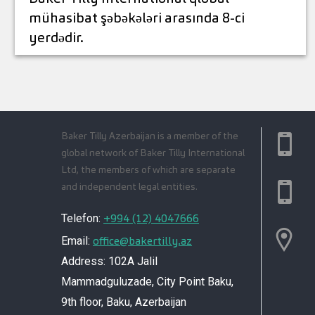
mühasibat şəbəkələri arasında 8-ci
yerdədir.
Baker Tilly Azerbaijan is a member of the
global network of Baker Tilly International
Ltd, the members of which are separate
and independent legal entities.
+994 (12) 4047666
Telefon:
office@bakertilly.az
Email:
Address: 102A Jalil
Mammadguluzade, City Point Baku,
9th floor, Baku, Azerbaijan