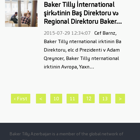
Baker Tilly İnternational
şirkətinin Baş Direktoru və
Regional Direktoru Baker…
2015-07-29 12:34:07
Cef Barnz,
Baker Tilly nternational irktinin Ba
Direktoru, elc d Prezidenti v Adam
Qreyncer, Baker Tilly nternational
irktinin Avropa, Yaxn…
‹ First
<
10
11
13
>
12
Baker Tilly Azerbaijan is a member of the global network of