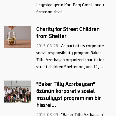
Leypsiqd yerln Karl Berg GmbH audit
firmasnn thvil…
Charity for Street Children
from Shelter
2015-08-26
As part of its corporate
social responsibility program Baker
Tilly Azerbaijan organized charity for
street children Shelter on June 11,…
"Baker Tilly Azərbaycan"
özünün korporativ sosial
məsuliyyət proqramının bir
hissəsi…
2015-08-09
"Baker Tilly Azrbaycan"