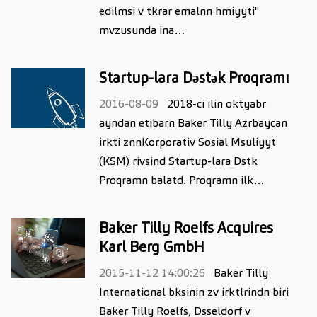
edilmsi v tkrar emalnn hmiyyti"
mvzusunda ina…
Startup-lara Dəstək Proqramı
2016-08-09
2018-ci ilin oktyabr
ayndan etibarn Baker Tilly Azrbaycan
irkti znnKorporativ Sosial Msuliyyt
(KSM) rivsind Startup-lara Dstk
Proqramn balatd. Proqramn ilk…
Baker Tilly Roelfs Acquires
Karl Berg GmbH
2015-11-12 14:00:26
Baker Tilly
International bksinin zv irktlrindn biri
Baker Tilly Roelfs, Dsseldorf v