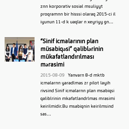
znn korporativ sosial msuliyyt
proqramnn bir hisssi olaraq 2015-ci il
iyunun 11-d k uaqlar n xeyriyy gn…
“Sinif icmalarının plan
müsabiqəsi” qaliblərinin
mükafatlandırılması
mərasimi
2015-08-09
Yanvarn 8-d mktb
icmalarnn yaradlmas zr pilot layih
rivsind Sinif icmalarnn plan msabiqsi
qaliblrinin mkafatlandrlmas mrasimi
keirilmidir.Bu msabiqnin keirilmsind
sas…