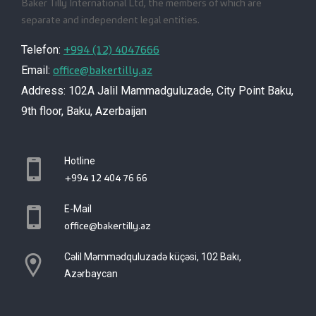
Baker Tilly International Ltd, the members of which are
separate and independent legal entities.
+994 (12) 4047666
Telefon:
office@bakertilly.az
Email:
Address: 102A Jalil Mammadguluzade, City Point Baku,
9th floor, Baku, Azerbaijan
Hotline
+994 12 404 76 66
E-Mail
office@bakertilly.az
Cəlil Məmmədquluzadə küçəsi, 102 Bakı,
Azərbaycan