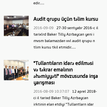
edir.…
Audit qrupu üçün təlim kursu
2016-09-09
27-30 sentyabr 2016-c il
tarixlrd Baker Tilly Azrbaycan yeni i
mvsm balamazdan vvl audit qrupu n
tlim kursu tkil etmidir.…
"Tullantıların idarə edilməsi
və təkrar emalının
əhəmiyyəti" mövzusunda inşa
yarışması
2016-08-09 10:37:07
12 aprel 2018-
ci il tarixd Baker Tilly Azrbaycan
irktinin elan etdiyi "Tullantlarn idar