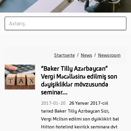
Startseite
News
Newsroom
/
/
“Baker Tilly Azərbaycan”
Vergi Məcəlləsinə edilmiş son
dəyişikliklər mövzusunda
seminar…
2017-01-20
26 Yanvar 2017-ciil
tarixd Baker Tilly Azrbaycan Sizi,
Vergi Mcllsin edilmi son dyiikliklrl bal
Hilton hotelind keirilck seminara dvt